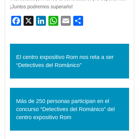
¡Juntos podremos superarlo!
F
X
Li
W
E
C
a
n
h
m
o
c
k
at
ail
m
e
e
s
p
El centro expositivo Rom nos reta a ser
b
dI
A
ar
“Detectives del Románico”
o
n
p
tir
o
p
k
Más de 250 personas participan en el
concurso “Detectives del Románico” del
centro expositivo Rom