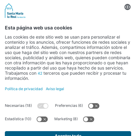
Aviso legal
La Fundación Santa María la Real
es una entidad privada,
independiente y sin ánimo de lucro, cuya misión fundamental es
mejorar la sociedad
, mediante la puesta en marcha de proyectos
e iniciativas basados en tres ejes:
personas, patrimonio y
paisaje.
Actualmente, la actividad de la Fundación se estructura en
cuatro grandes áreas de trabajo: Empleo e Inclusión Social, Tercera
Actividad, Cultura y Patrimonio y Paisaje y Sostenibilidad.
Ponte en contacto
comunicacion@santamarialareal.org