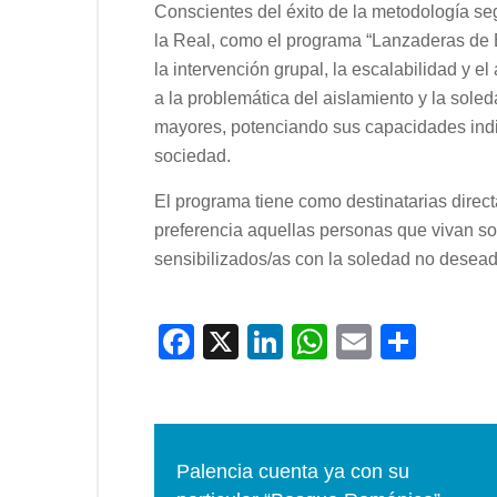
Conscientes del éxito de la metodología s
la Real, como el programa “Lanzaderas de
la intervención grupal, la escalabilidad y el
a la problemática del aislamiento y la sole
mayores, potenciando sus capacidades indiv
sociedad.
El programa tiene como destinatarias direc
preferencia aquellas personas que vivan so
sensibilizados/as con la soledad no desead
F
X
Li
W
E
C
a
n
h
m
o
c
k
at
ail
m
e
e
s
p
Palencia cuenta ya con su
b
dI
A
ar