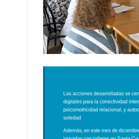
Las acciones desarrolladas se cen
digitales para la conectividad int
psicomotricidad relacional, y aut
soledad
Además, en este mes de diciembre
jornadas con talleres en Santa Cru