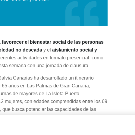
a
favorecer el bienestar social de las personas
soledad no deseada
y el
aislamiento social y
erentes actividades en formato presencial, como
o esta semana con una jornada de clausura
alvia Canarias ha desarrollado un itinerario
e 65 años en Las Palmas de Gran Canaria,
urnas de mayores de La Isleta-Puerto-
12 mujeres, con edades comprendidas entre los 69
io, que busca potenciar las capacidades de las
s de dependencia o soledad no deseada.
ado por el equipo de nuestra área de Empleo y e