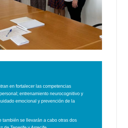
tran en fortalecer las competencias
erpersonal; entrenamiento neurocognitivo y
ocuidado emocional y prevención de la
 también se llevarán a cabo otras dos
z de Tenerife y Arrecife